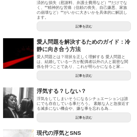
済的な損失（慰謝料、弁護士費用など）**だけでな
く、**精神的な苦痛（信頼の喪失、自己嫌悪、家族
の崩壊など）**がいかに大きいかを具体的に解説し
ます。
記事を読む
愛人問題を解決するためのガイド：冷
静に向き合う方法
愛人問題とは？現状を正しく理解する 愛人問題と
は、結婚している一方が配偶者以外の人と親密な関
係を持つことであり、これが明らかになると家...
記事を読む
浮気する？しない？
浮気をしてしまいそうになるシチュエーションは誰
にでも存在している事だろう。 素敵な人と急接近す
る滅多にない機会や、嫌な事を忘れる為...
記事を読む
現代の浮気とSNS