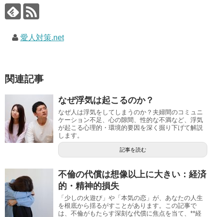
愛人対策.net
関連記事
なぜ浮気は起こるのか？
なぜ人は浮気をしてしまうのか？夫婦間のコミュニ
ケーション不足、心の隙間、性的な不満など、浮気
が起こる心理的・環境的要因を深く掘り下げて解説
します。
記事を読む
不倫の代償は想像以上に大きい：経済
的・精神的損失
「少しの火遊び」や「本気の恋」が、あなたの人生
を根底から揺るがすことがあります。この記事で
は、不倫がもたらす深刻な代償に焦点を当て、**経