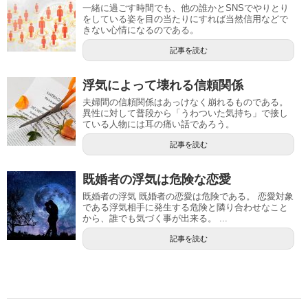
一緒に過ごす時間でも、他の誰かとSNSでやりとり
をしている姿を目の当たりにすれば当然信用などで
きない心情になるのである。
記事を読む
浮気によって壊れる信頼関係
夫婦間の信頼関係はあっけなく崩れるものである。
異性に対して普段から「うわついた気持ち」で接し
ている人物には耳の痛い話であろう。
記事を読む
既婚者の浮気は危険な恋愛
既婚者の浮気 既婚者の恋愛は危険である。 恋愛対象
である浮気相手に発生する危険と隣り合わせなこと
から、誰でも気づく事が出来る。 ...
記事を読む